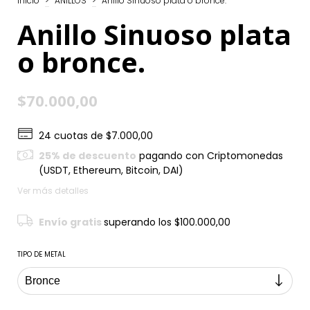
Inicio
>
ANILLOS
>
Anillo Sinuoso plata o bronce.
Anillo Sinuoso plata
o bronce.
$70.000,00
24
cuotas de
$7.000,00
25% de descuento
pagando con Criptomonedas
(USDT, Ethereum, Bitcoin, DAI)
Ver más detalles
Envío gratis
superando los
$100.000,00
TIPO DE METAL