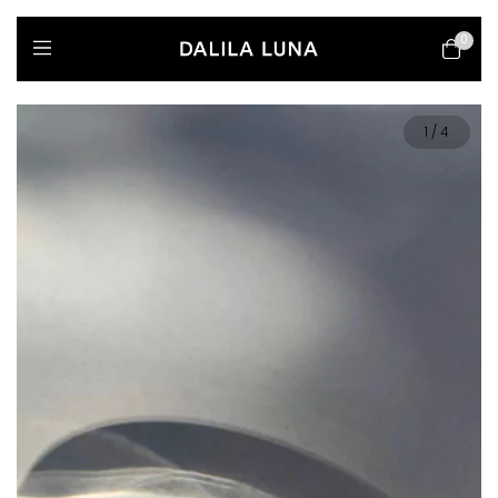
0
1
/
4